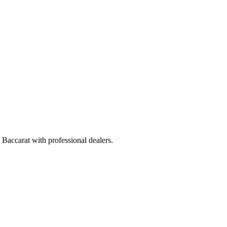
 Baccarat with professional dealers.