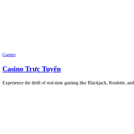
Games
Casino
Casino Trực Tuyến
Trực
Tuyến
Experience the thrill of real-time gaming like Blackjack, Roulette, and