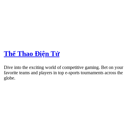
Thể
Thể Thao Điện Tử
Thao
Điện
Dive into the exciting world of competitive gaming. Bet on your
Tử
favorite teams and players in top e-sports tournaments across the
globe.