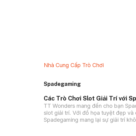
Nhà Cung Cấp Trò Chơi
Spadegaming
Các Trò Chơi Slot Giải Trí với 
TT Wonders mang đến cho bạn Spade
slot giải trí. Với đồ họa tuyệt đẹp v
Spadegaming mang lại sự giải trí kh