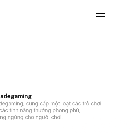
Menu
Spadegaming
gaming, cung cấp một loạt các trò chơi
à các tính năng thưởng phong phú,
ông ngừng cho người chơi.