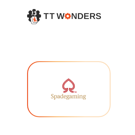
Skip
to
main
content