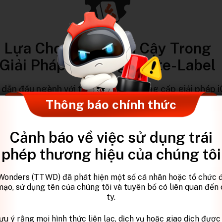
Lựa Chọn Đáng Tin Cậy Trong
Giải Pháp iGaming White-Label
ẫn đầu ngành với tư cách là nhà cung cấp giải pháp 
p phần mềm tiên tiến và hỗ trợ vận hành toàn diện ch
Thông báo chính thức
ờng casino trực tuyến. Thông qua sự kết hợp mạnh mẽ
dịch vụ toàn diện của TTWD, chúng tôi giúp bạn xây 
Cảnh báo về việc sử dụng trái
iGaming của mình thành một trung tâm giải trí hiệu su
tương lai.
phép thương hiệu của chúng tôi
Wonders (TTWD) đã phát hiện một số cá nhân hoặc tổ chức 
úng tôi được thiết kế với khả năng mở rộng, tùy biến v
mạo, sử dụng tên của chúng tôi và tuyên bố có liên quan đến
ảo nền tảng casino của bạn nổi bật trong thị trường s
ty.
lưu ý rằng mọi hình thức liên lạc, dịch vụ hoặc giao dịch được