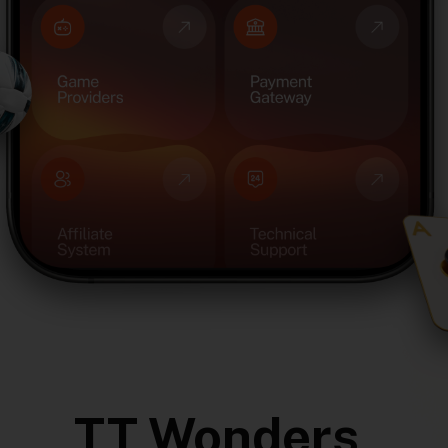
TT Wonders