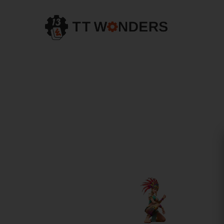
Skip
to
main
content