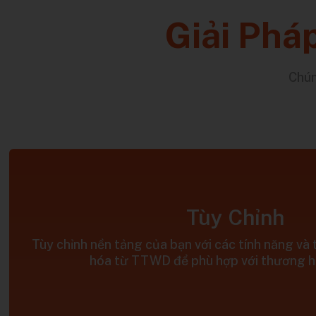
Giải Phá
Chún
Tùy Chỉnh
Tùy chỉnh nền tảng của bạn với các tính năng và 
hóa từ TTWD để phù hợp với thương h