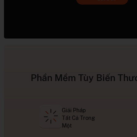
Phần Mềm Tùy Biến Thư
Giải Pháp
Tất Cả Trong
Một