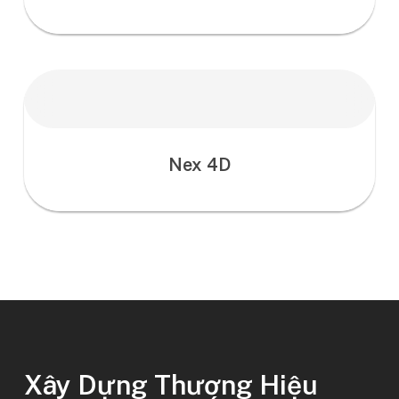
Nex
4D
Nex 4D
Xây Dựng Thương Hiệu