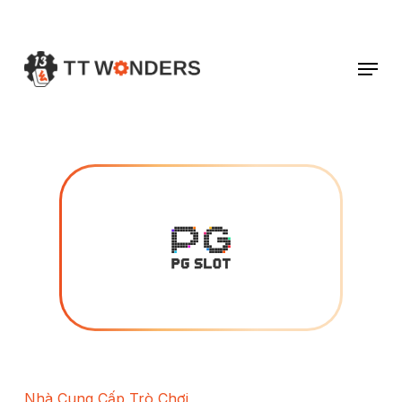
Skip
to
main
Menu
content
Nhà Cung Cấp Trò Chơi