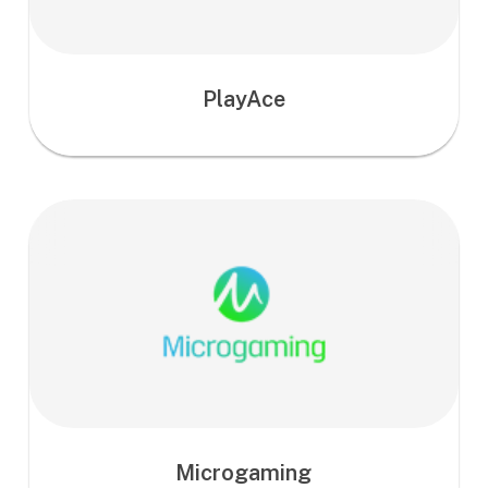
PlayAce
Microgaming
Microgaming