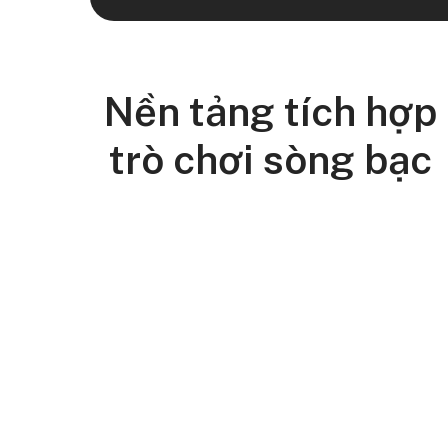
Nền
tảng
tích
hợp
trò
chơi
sòng
bạc