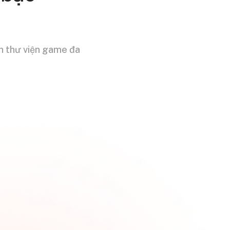
n thư viện game đa