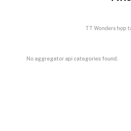
TT Wonders hợp tá
No aggregator api categories found.