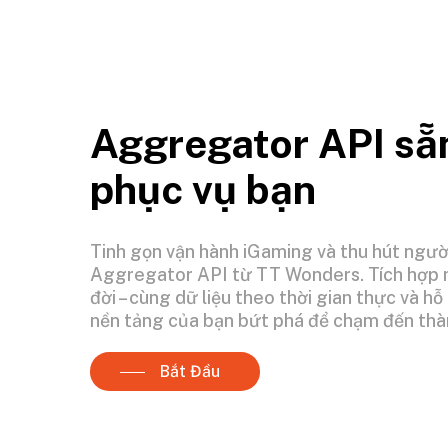
Aggregator API sẵ
phục vụ bạn
Tinh gọn vận hành iGaming và thu hút người
Aggregator API từ TT Wonders. Tích hợp m
đời – cùng dữ liệu theo thời gian thực và hỗ
nền tảng của bạn bứt phá để chạm đến thà
Bắt Đầu