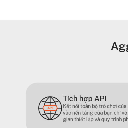
Ag
Tích hợp API
Kết nối toàn bộ trò chơi củ
vào nền tảng của bạn chỉ với
gian thiết lập và quy trình p