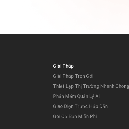
Giải Pháp
Giải Pháp Trọn Gói
Thiết Lập Thị Trường Nhanh Chón
Phần Mềm Quản Lý AI
Giao Diện Trước Hấp Dẫn
Gói Cơ Bản Miễn Phí