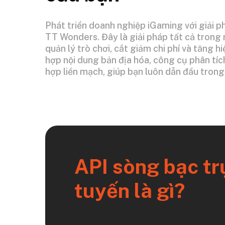
Phát triển doanh nghiệp iGaming với giải 
TT Wonders. Đây là giải pháp tất cả trong 
quản lý trò chơi, cắt giảm chi phí và tăng h
hợp nội dung bản địa hóa, công cụ phân tíc
hợp liền mạch, giúp bạn luôn dẫn đầu trong
API
sòng
bạc
tr
tuyến
là
gì?