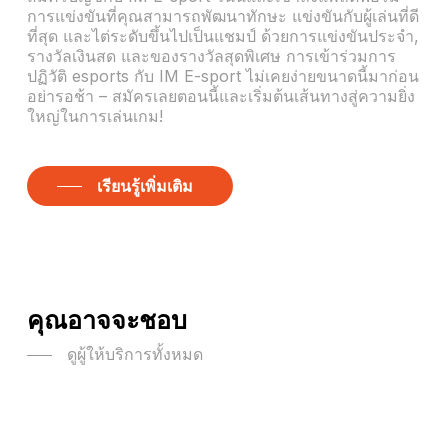
การแข่งขันที่คุณสามารถพัฒนาทักษะ แข่งขันกับผู้เล่นที่ดี
ที่สุด และไต่ระดับขึ้นไปเป็นแชมป์ ด้วยการแข่งขันประจำ,
รางวัลเงินสด และของรางวัลสุดพิเศษ การเข้าร่วมการ
ปฏิวัติ esports กับ IM E-sport ไม่เคยง่ายขนาดนี้มาก่อน
อย่ารอช้า – สมัครเลยตอนนี้และเริ่มต้นเส้นทางสู่ความยิ่ง
ใหญ่ในการเล่นเกม!
เรียนรู้เพิ่มเติม
คุณอาจจะชอบ
ดูผู้ให้บริการทั้งหมด