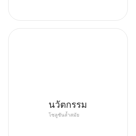
นวัตกรรม
โซลูชันล้ำสมัย