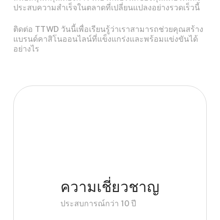
ประสบความสำเร็จในตลาดที่เปลี่ยนแปลงอย่างรวดเร็วนี้
ติดต่อ TTWD วันนี้เพื่อเรียนรู้ว่าเราสามารถช่วยคุณสร้าง
แบรนด์คาสิโนออนไลน์ที่แข็งแกร่งและพร้อมแข่งขันได้
อย่างไร
ความเชี่ยวชาญ
ประสบการณ์กว่า 10 ปี