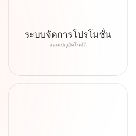
ระบบจัดการโปรโมชั่น
แคมเปญอัตโนมัติ