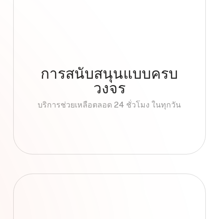
การสนับสนุนแบบครบ
วงจร
บริการช่วยเหลือตลอด 24 ชั่วโมง ในทุกวัน