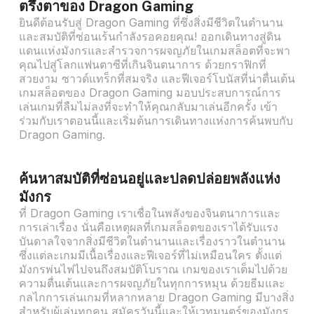
ตรึงตาของ Dragon Gaming
ยินดีต้อนรับสู่ Dragon Gaming ที่ซึ่งสิ่งมีชีวิตในตำนาน
และสมบัติที่ซ่อนเร้นกำลังรอคอยคุณ! ออกเดินทางสู่ดิน
แดนแห่งมังกรและสำรวจการผจญภัยในเกมสล็อตที่จะพา
คุณไปสู่โลกแฟนตาซีที่เกินจินตนาการ ด้วยกราฟิกที่
สวยงาม ซาวด์แทร็กที่สมจริง และฟีเจอร์โบนัสที่น่าตื่นเต้น
เกมสล็อตของ Dragon Gaming มอบประสบการณ์การ
เล่นเกมที่ลืมไม่ลงที่จะทำให้คุณกลับมาเล่นอีกครั้ง เข้า
ร่วมกับเราตอนนี้และเริ่มต้นการเดินทางแห่งการค้นพบกับ
Dragon Gaming.
ค้นหาสมบัติที่ซ่อนอยู่และปลดปล่อยพลังแห่ง
มังกร
ที่ Dragon Gaming เราเชื่อในพลังของจินตนาการและ
การเล่าเรื่อง นั่นคือเหตุผลที่เกมสล็อตของเราได้รับแรง
บันดาลใจจากสิ่งมีชีวิตในตำนานและเรื่องราวในตำนาน
ซึ่งแต่ละเกมมีเนื้อเรื่องและฟีเจอร์ที่ไม่เหมือนใคร ตั้งแต่
มังกรพ่นไฟไปจนถึงสมบัติโบราณ เกมของเราเต็มไปด้วย
ความตื่นเต้นและการผจญภัยในทุกการหมุน ด้วยธีมและ
กลไกการเล่นเกมที่หลากหลาย Dragon Gaming มีบางสิ่ง
สำหรับผู้เล่นทุกคน สมัครวันนี้และให้เวทมนตร์ของมังกร