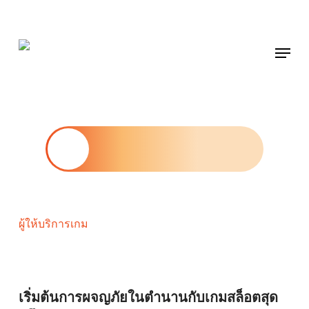
Skip
to
main
Menu
content
ผู้ให้บริการเกม
เริ่มต้นการผจญภัยในตำนานกับเกมสล็อตสุด