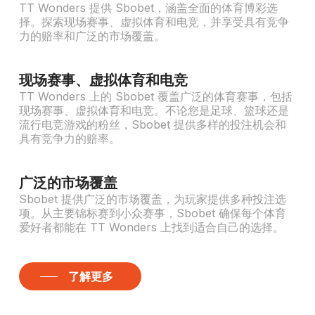
TT Wonders 提供 Sbobet，涵盖全面的体育博彩选
择。探索现场赛事、虚拟体育和电竞，并享受具有竞争
力的赔率和广泛的市场覆盖。
现场赛事、虚拟体育和电竞
TT Wonders 上的 Sbobet 覆盖广泛的体育赛事，包括
现场赛事、虚拟体育和电竞。不论您是足球、篮球还是
流行电竞游戏的粉丝，Sbobet 提供多样的投注机会和
具有竞争力的赔率。
广泛的市场覆盖
Sbobet 提供广泛的市场覆盖，为玩家提供多种投注选
项。从主要锦标赛到小众赛事，Sbobet 确保每个体育
爱好者都能在 TT Wonders 上找到适合自己的选择。
了解更多