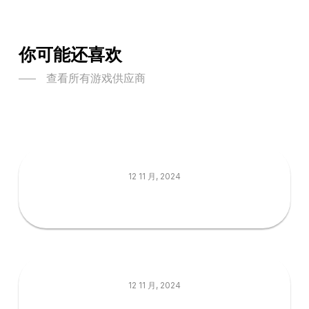
你可能还喜欢
查看所有游戏供应商
PG
Slot
12 11 月, 2024
PG Slot
WE
Casino
12 11 月, 2024
WE Casino