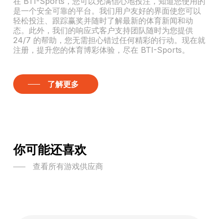
在 BTI-Sports，您可以充满信心地投注，知道您使用的
是一个安全可靠的平台。我们用户友好的界面使您可以
轻松投注、跟踪赢奖并随时了解最新的体育新闻和动
态。此外，我们的响应式客户支持团队随时为您提供
24/7 的帮助，您无需担心错过任何精彩的行动。现在就
注册，提升您的体育博彩体验，尽在 BTI-Sports。
了解更多
你可能还喜欢
查看所有游戏供应商