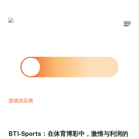
Skip
to
main
Menu
content
游戏供应商
BTI-Sports：在体育博彩中，激情与利润的